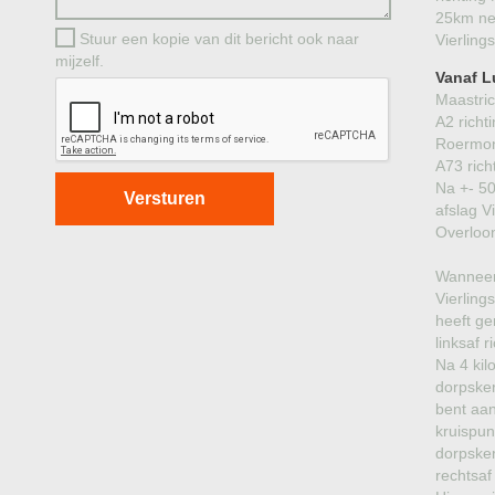
25km ne
Stuur een kopie van dit bericht ook naar
Vierling
mijzelf.
Vanaf L
Maastric
A2 richt
Roermon
A73 rich
Na +- 5
afslag V
Overloo
Wanneer
Vierling
heeft ge
linksaf r
Na 4 kil
dorpske
bent aa
kruispun
dorpsker
rechtsaf