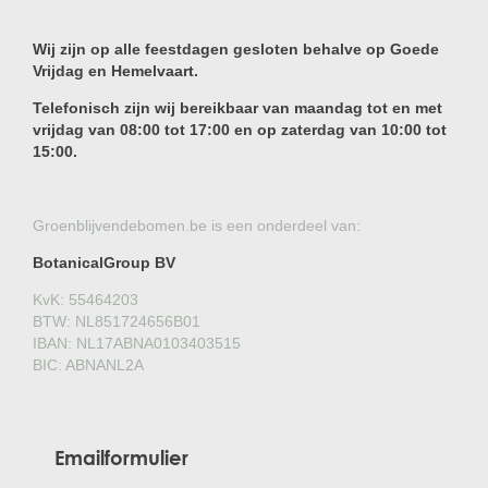
Wij zijn op alle feestdagen gesloten behalve op Goede
Vrijdag en Hemelvaart.
Telefonisch zijn wij bereikbaar van maandag tot en met
vrijdag van 08:00 tot 17:00 en op zaterdag van 10:00 tot
15:00.
Groenblijvendebomen.be is een onderdeel van:
BotanicalGroup BV
KvK: 55464203
BTW: NL851724656B01
IBAN: NL17ABNA0103403515
BIC: ABNANL2A
Emailformulier