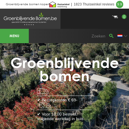
Groenblijvende bomen kopen
|
1823 Thuiswinkel reviews
9.9
0
BOTANICALGROUP WERKGEBIEDEN &
WEBSITES
MENU
Olijfboomspecialist
OLIJFBOOMSPECIALIST.NL
OLIJFBOOMSPECIALIST.BE
LESPECIALISTEDESOLIVIERS.FR
OLIVENBAUM.DE
Groenblijvende
DRZEWAOLIWNE.PL
OLIVETREESPECIALIST.COM
bomen
Bomen
BOMEN.NL
GROENBLIJVENDEBOMEN.NL
GROENBLIJVENDEBOMEN.BE
PALMBOMENSPECIALIST.NL
IMMERGRUENEBAEUME.DE
✔ Bezorgkosten € 69-
Botanicalgroup
BOTANICALGROUP.EU
✔ Voor 13:00 besteld,
BOTANICALGROUP.DE
volgende werkdag in huis
BOTANICALGROUP.BE