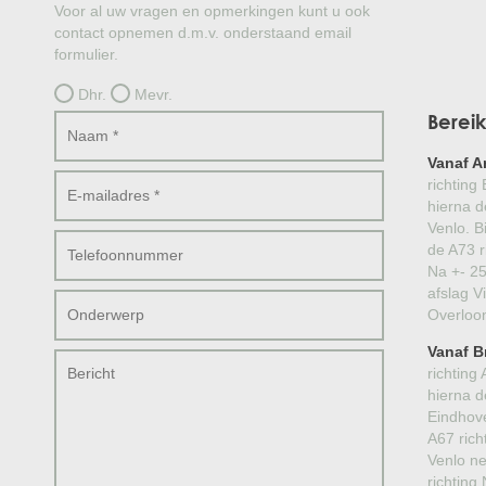
Voor al uw vragen en opmerkingen kunt u ook
contact opnemen d.m.v. onderstaand email
formulier.
Dhr.
Mevr.
Berei
Vanaf 
richting
hierna d
Venlo. B
de A73 r
Na +- 2
afslag V
Overloo
Vanaf B
richting
hierna d
Eindhov
A67 richt
Venlo n
richting