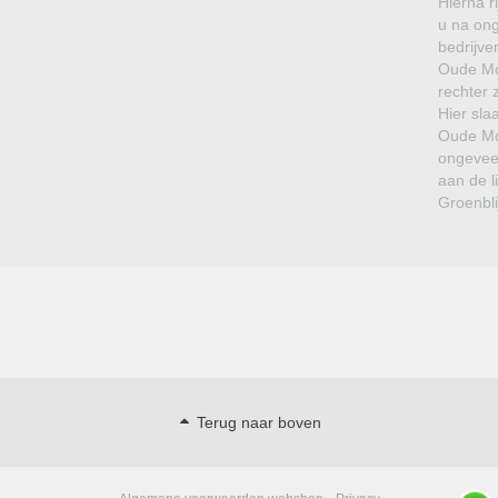
Hierna ri
u na on
bedrijve
Oude Mo
rechter z
Hier sla
Oude Mo
ongeveer
aan de l
Groenbl
Terug naar boven