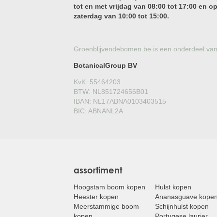
tot en met vrijdag van 08:00 tot 17:00 en o
zaterdag van 10:00 tot 15:00.
Groenblijvendebomen.be is een onderdeel van
BotanicalGroup BV
KvK: 55464203
BTW: NL851724656B01
IBAN: NL17ABNA0103403515
BIC: ABNANL2A
assortiment
Hoogstam boom kopen
Hulst kopen
Heester kopen
Ananasguave kope
Meerstammige boom
Schijnhulst kopen
kopen
Portugese laurier