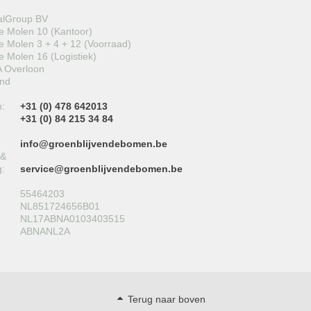
alGroup BV
 Molen 10 (Kantoor)
 Molen 3 + 4 + 12 (Voorraad)
 Molen 16 (Logistiek)
 Overloon
and
n:
+31 (0) 478 642013
+31 (0) 84 215 34 84
info@groenblijvendebomen.be
 &
g:
service@groenblijvendebomen.be
55464203
NL851724656B01
NL17ABNA0103403515
ABNANL2A
Terug naar boven