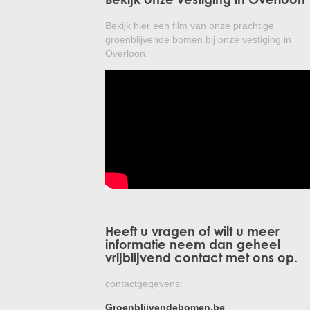
Treesafe
VORSTBESCHERMINGVOORBOMEN.NL
Bekijk hier een film van onze prachtige
WINTERSCHUTZFUERBAEUME.DE
FROSTPROTECTIONFORTREES.CO.UK
groenblijvende bomen bij onze vestiging in
Overloon.
Terracotta
TERRACOTTA.NL
TERRACOTTA.BE
TERRAKOTTA.DE
Heeft u vragen of wilt u meer
informatie neem dan geheel
vrijblijvend contact met ons op.
contactgegevens:
Groenblijvendebomen.be