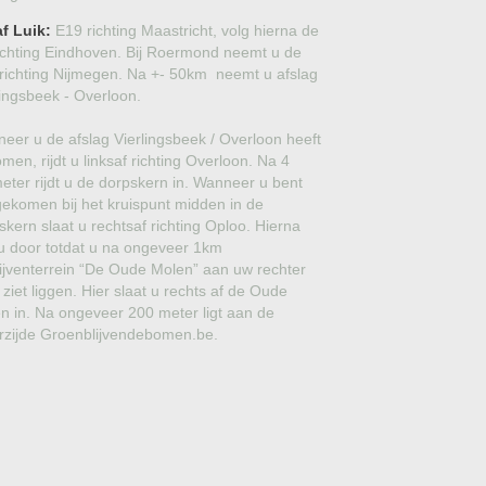
PORTUGESE LAURIER
f Luik:
E19 richting Maastricht, volg hierna de
ichting Eindhoven. Bij Roermond neemt u de
AARDBEIENBOOM
richting Nijmegen. Na +- 50km neemt u afslag
lingsbeek - Overloon.
GLANSMISPEL
eer u de afslag Vierlingsbeek / Overloon heeft
CIPRES
men, rijdt u linksaf richting Overloon. Na 4
meter rijdt u de dorpskern in. Wanneer u bent
EUCALYPTUS
ekomen bij het kruispunt midden in de
skern slaat u rechtsaf richting Oploo. Hierna
OLEANDER
t u door totdat u na ongeveer 1km
ijventerrein “De Oude Molen” aan uw rechter
CAMELLIA
 ziet liggen. Hier slaat u rechts af de Oude
n in. Na ongeveer 200 meter ligt aan de
SNEEUWBAL
erzijde Groenblijvendebomen.be.
TREURCEDER
LAURIERKERS
TEXAANSE LIGUSTER