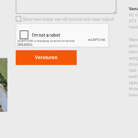
Vana
A2 r
Stuur een kopie van dit bericht ook naar mijzelf.
A73 
Vier
Wann
geno
kilo
aang
dorp
rijd
bedr
zijde
Mole
link