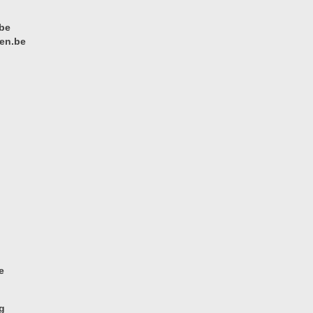
be
en.be
e
g