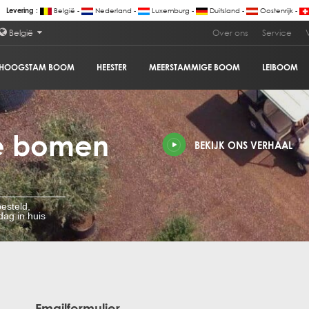
België -
Nederland -
Luxemburg -
Duitsland -
Oostenrijk -
Levering :
België
Over ons
Service
HOOGSTAM BOOM
HEESTER
MEERSTAMMIGE BOOM
LEIBOOM
e bomen
BEKIJK ONS VERHAAL
esteld,
ag in huis
Emailformulier