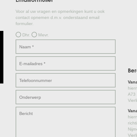
Voor al uw vragen en opmerkingen kunt u ook
contact opnemen d.m.v. onderstaand email
formulier.
Dhr.
Mevr.
Ber
Van
hier
A73 
Vier
Vana
hier
rich
Nijm
Vier