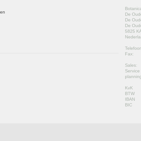
Botanic
pen
De Oude
De Oude
De Oude
5825 KA
Nederl
Telefoo
Fax:
Sales:
Service
plannin
KvK
BTW
IBAN
BIC