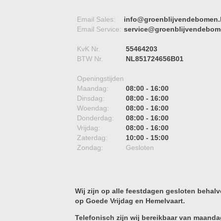
Email Sales:
info@groenblijvendebomen.
Email Service:
service@groenblijvendebom
KvK Nr.
55464203
BTW Nr.
NL851724656B01
Openingstijden
Maandag:
08:00 - 16:00
Dinsdag:
08:00 - 16:00
Woendag:
08:00 - 16:00
Donderdag:
08:00 - 16:00
Vrijdag:
08:00 - 16:00
Zaterdag:
10:00 - 15:00
Zondag:
Gesloten
Wij zijn op alle feestdagen gesloten behalv
op Goede Vrijdag en Hemelvaart.
Telefonisch zijn wij bereikbaar van maanda