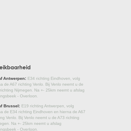
JAPANSE BONSAI
BOLVORMIGE DEN
GROVE DEN
JAPANSE WOLMISPEL
TOSCAANSE JASMIJN
eikbaarheid
VORMSNOEI
af Antwerpen:
E34 richting Eindhoven, volg
BAMBOE
na de A67 richting Venlo. Bij Venlo neemt u de
richting Nijmegen. Na +- 25km neemt u afslag
lingsbeek - Overloon.
HULST
f Brussel:
E19 richting Antwerpen, volg
ANANASGUAVE
na de E34 richting Eindhoven en hierna de A67
ting Venlo. Bij Venlo neemt u de A73 richting
SCHIJNHULST
egen. Na +- 25km neemt u afslag
lingsbeek - Overloon.