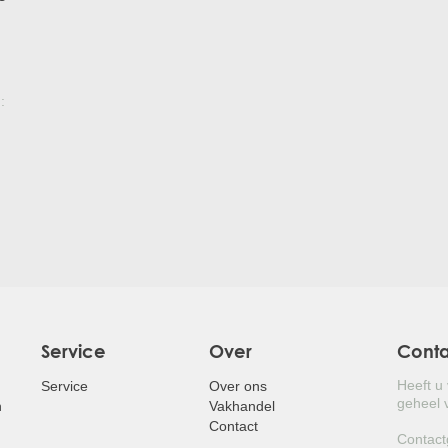
p
:
Service
Over
Cont
Heeft u
Service
Over ons
geheel v
n
Vakhandel
Contact
Contact