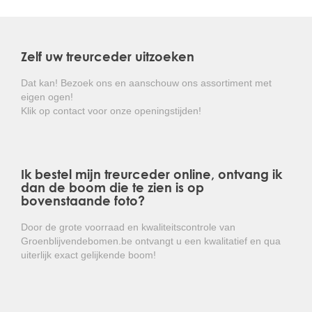
blauwgrijze naalden in bundels. In herfst opstaande
kegels. Eerst groen, later bruin. Plaatsing op een
zonnige standplaats.
Zelf uw treurceder uitzoeken
Dat kan! Bezoek ons en aanschouw ons assortiment met
eigen ogen!
Klik op contact voor onze openingstijden!
Ik bestel mijn treurceder online, ontvang ik
dan de boom die te zien is op
bovenstaande foto?
Door de grote voorraad en kwaliteitscontrole van
Groenblijvendebomen.be ontvangt u een kwalitatief en qua
uiterlijk exact gelijkende boom!