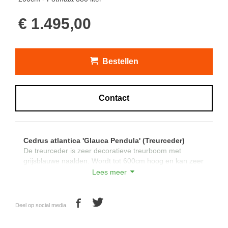
€ 1.495,00
Bestellen
Contact
Cedrus
atlantica
'Glauca Pendula' (Treurceder)
De treurceder is zeer decoratieve treurboom met
grijsblauwe naalden. Wordt tot 600cm hoog en kan zeer
breed worden, zeer wintehard. Cedrus
atlantica
'Glauca
Lees meer
Pendula' staat zeer mooi op een solitaire plek
bijvoorbeeld overhangend boven een vijver. In de herfst
komen er opstaande kegels aan de wintergroene
Deel op social media
Cedrus atlantica 'Glauca Pendula' Fors uitgroeiende
conifeer met een breed treurende kroon. Korte