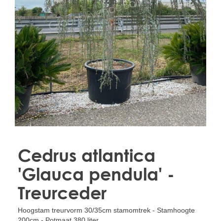
Treesafe
VORSTBESCHERMINGVOORBOMEN.NL
WINTERSCHUTZFUERBAEUME.DE
FROSTPROTECTIONFORTREES.CO.UK
Terracotta
TERRACOTTA.NL
TERRACOTTA.BE
TERRAKOTTA.DE
Cedrus atlantica
'Glauca pendula' -
Treurceder
Hoogstam treurvorm 30/35cm stamomtrek - Stamhoogte
200cm - Potmaat 380 liter