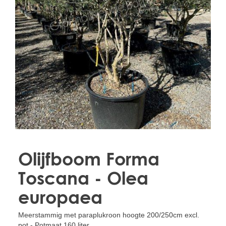
Treesafe
VORSTBESCHERMINGVOORBOMEN.NL
WINTERSCHUTZFUERBAEUME.DE
FROSTPROTECTIONFORTREES.CO.UK
Terracotta
TERRACOTTA.NL
TERRACOTTA.BE
TERRAKOTTA.DE
Olijfboom Forma
Toscana - Olea
europaea
Meerstammig met paraplukroon hoogte 200/250cm excl.
pot - Potmaat 160 liter