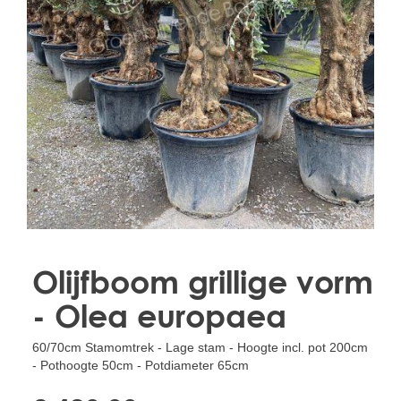
Treesafe
VORSTBESCHERMINGVOORBOMEN.NL
WINTERSCHUTZFUERBAEUME.DE
FROSTPROTECTIONFORTREES.CO.UK
Terracotta
TERRACOTTA.NL
TERRACOTTA.BE
TERRAKOTTA.DE
Olijfboom grillige vorm
- Olea europaea
60/70cm Stamomtrek - Lage stam - Hoogte incl. pot 200cm
- Pothoogte 50cm - Potdiameter 65cm