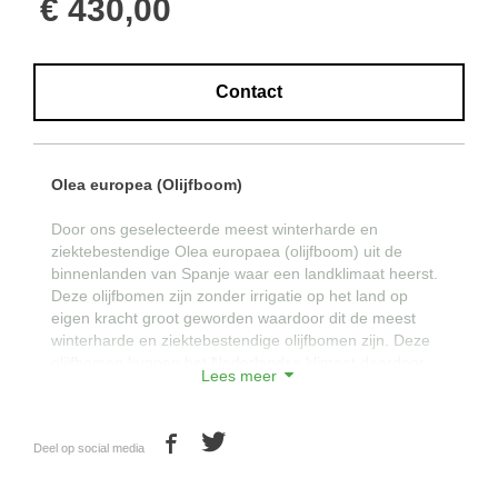
€ 430,00
Contact
Olea europea (Olijfboom)
Door ons geselecteerde meest winterharde en
ziektebestendige Olea europaea (olijfboom) uit de
binnenlanden van Spanje waar een landklimaat heerst.
Deze olijfbomen zijn zonder irrigatie op het land op
eigen kracht groot geworden waardoor dit de meest
winterharde en ziektebestendige olijfbomen zijn. Deze
olijfbomen kunnen het Nederlandse klimaat daardoor
Lees meer
uitstekend verdragen.
Met de prachtige wijde en hoge vertakkingen van deze
Deel op social media
olijfbomen onderscheidt Groenblijvendebomen.be zich
van de massa. Deze olijfbomen zijn van ongekende
kwaliteit en ondergaan strenge kwaliteitscontroles.