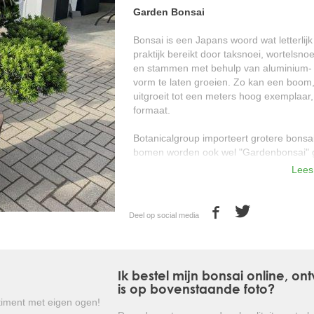
Garden Bonsai
Bonsai is een Japans woord wat letterlijk
praktijk bereikt door taksnoei, wortelsno
en stammen met behulp van aluminium- o
vorm te laten groeien. Zo kan een boom,
uitgroeit tot een meters hoog exemplaar, 
formaat.
Botanicalgroup importeert grotere bonsa
bomen worden ook wel "Gardenbonsai" g
gemiddeld 80 jaar. Deze bomen zijn in a
Lees
grootgebracht.
Botanicalgroup importeert enkel rassen w
Deel op social media
in de West-Europese tuin. Enkele voorbee
- Taxus cuspidata
- Ilex crenata
Ik bestel mijn bonsai online, o
- Pinus parviflora
is op bovenstaande foto?
iment met eigen ogen!
Een exclusieve Gardenbonsai is een kuns