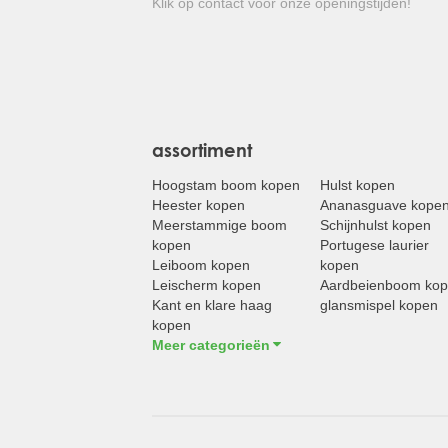
Klik op contact voor onze openingstijden!
assortiment
Hoogstam boom kopen
Hulst kopen
Heester kopen
Ananasguave kope
Meerstammige boom
Schijnhulst kopen
kopen
Portugese laurier
Leiboom kopen
kopen
Leischerm kopen
Aardbeienboom ko
Kant en klare haag
glansmispel kopen
kopen
Meer categorieën