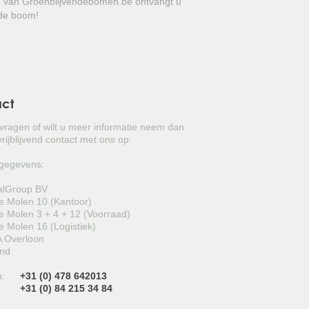
le van Groenblijvendebomen.be ontvangt u
PORTUGESE LAURIER
ende boom!
e boom met een rijk verleden.
AARDBEIENBOOM
GLANSMISPEL
CIPRES
act
EUCALYPTUS
 vragen of wilt u meer informatie neem dan
rijblijvend contact met ons op:
OLEANDER
gegevens:
CAMELLIA
alGroup BV
 Molen 10 (Kantoor)
SNEEUWBAL
 Molen 3 + 4 + 12 (Voorraad)
 Molen 16 (Logistiek)
TREURCEDER
 Overloon
and
LAURIERKERS
n:
+31 (0) 478 642013
+31 (0) 84 215 34 84
TEXAANSE LIGUSTER