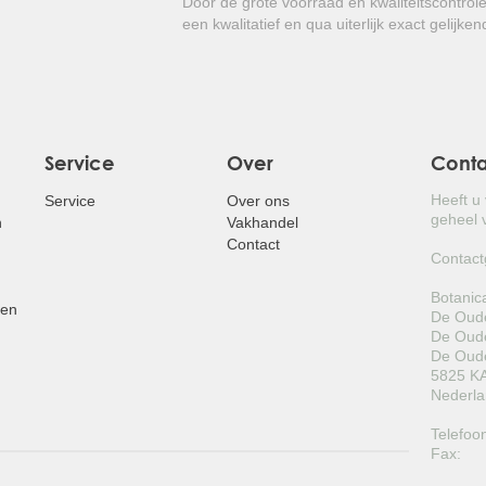
Door de grote voorraad en kwaliteitscontro
tuin.
een kwalitatief en qua uiterlijk exact gelijk
Kortom: een zeer sierlijke winterhard
Service
Over
Cont
Heeft u
Service
Over ons
geheel v
n
Vakhandel
Contact
Contact
Botanic
pen
De Oude
De Oude
De Oude
5825 KA
Nederl
Telefoo
Fax: