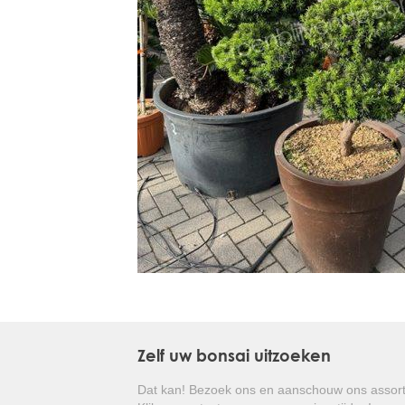
Treesafe
VORSTBESCHERMINGVOORBOMEN.NL
WINTERSCHUTZFUERBAEUME.DE
FROSTPROTECTIONFORTREES.CO.UK
Terracotta
TERRACOTTA.NL
TERRACOTTA.BE
TERRAKOTTA.DE
Zelf uw bonsai uitzoeken
Dat kan! Bezoek ons en aanschouw ons assort