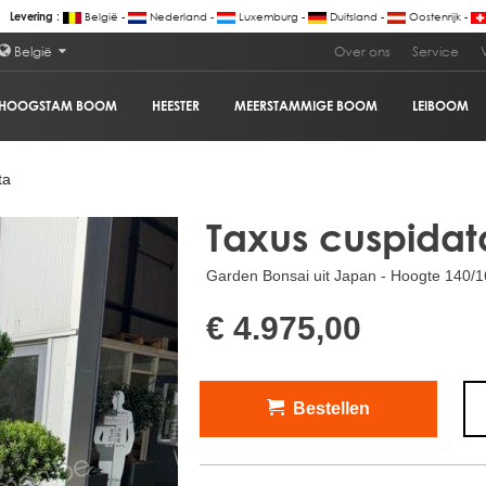
België -
Nederland -
Luxemburg -
Duitsland -
Oostenrijk -
Levering :
België
Over ons
Service
HOOGSTAM BOOM
HEESTER
MEERSTAMMIGE BOOM
LEIBOOM
€ 4
ta
Taxus cuspidat
Garden Bonsai uit Japan - Hoogte 140/1
€ 4.975,00
Bestellen