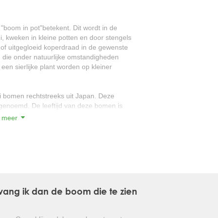
JAPANSE BONSAI
 "boom in pot"betekent. Dit wordt in de
ei, kweken in kleine potten en door stengels
BOLVORMIGE DEN
f uitgegloeid koperdraad in de gewenste
 die onder natuurlijke omstandigheden
GROVE DEN
een sierlijke plant worden op kleiner
JAPANSE WOLMISPEL
i bomen rechtstreeks uit Japan. Deze
TOSCAANSE JASMIJN
enoemd. De leeftijd van deze bomen is
l deze tijd door een Japanse Bonsai-Master
 meer
VORMSNOEI
BAMBOE
elke uitstekend geschikt zijn voor plaatsing
lden hiervan zijn:
HULST
ANANASGUAVE
ntvang ik dan de boom die te zien
SCHIJNHULST
twerk opzich, en een verrijking voor de