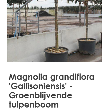
Treesafe
VORSTBESCHERMINGVOORBOMEN.NL
WINTERSCHUTZFUERBAEUME.DE
FROSTPROTECTIONFORTREES.CO.UK
Terracotta
TERRACOTTA.NL
TERRACOTTA.BE
TERRAKOTTA.DE
Magnolia grandiflora
'Gallisoniensis' -
Groenblijvende
tulpenboom