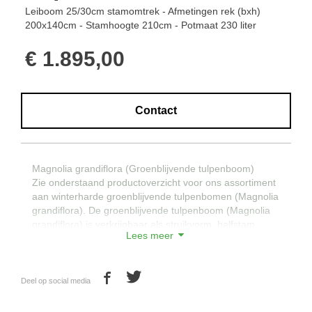
Leiboom 25/30cm stamomtrek - Afmetingen rek (bxh)
200x140cm - Stamhoogte 210cm - Potmaat 230 liter
€ 1.895,00
Contact
Magnolia grandiflora (Groenblijvende tulpenboom)
Zie onderstaand productoverzicht voor ons assortiment
aan winterharde groenblijvende tulpenbomen (Magnolia
grandiflora). De groenblijvende tulpenboom (Magnolia
grandiflora) is verkrijgbaar als struikvorm, halfstam,
Lees meer
hoogstam en leivorm.
Bovendien hebben we nog andere varianten
winterharde groenblijvende tulpenbomen op voorraad.
Deze zijn in verschillende omvang op aanvraag
Deel op social media
leverbaar.