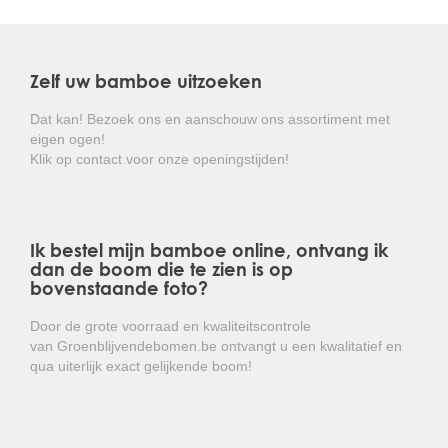
bamboe:
- Phyllostachys aurea > groengele bamboestengels
- Phyllostachys nigra > zwarte bamboestengels
Zelf uw bamboe uitzoeken
De bamboe is winterhard en bladhoudend, enkel in de
winter kan de boom wat blad "verversen"
Dat kan! Bezoek ons en aanschouw ons assortiment met
Kortom: een plant die ideaal is voor het opvullen
eigen ogen!
van hoeken in uw tuin!
Klik op contact voor onze openingstijden!
Ik bestel mijn bamboe online, ontvang ik
dan de boom die te zien is op
bovenstaande foto?
Door de grote voorraad en kwaliteitscontrole
van Groenblijvendebomen.be ontvangt u een kwalitatief en
qua uiterlijk exact gelijkende boom!