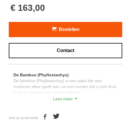
€ 163,00
Bestellen
Contact
De Bamboe (Phyllostachys)
De bamboe (Phyllostachys) is een plant die een
tropische sfeer geeft aan uw tuin zonder dat u zich druk
hoeft te maken over winterhardheid.
Bamboeplanten doen het goed op vrijwel alle
Lees meer
ondergronden. Ook is het gemakkelijk om een bamboe
als haag of groepsplant te gebruiken door zijn snelle
wijze van vermenigvuldigen. Wanneer dit beperkt dient
Deel op social media
te worden kan dit door middel van wortelbegrenzer.
Groenblijvendebomen.be levert de volgende soorten