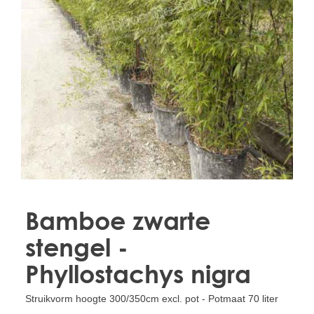
Treesafe
VORSTBESCHERMINGVOORBOMEN.NL
WINTERSCHUTZFUERBAEUME.DE
FROSTPROTECTIONFORTREES.CO.UK
Terracotta
TERRACOTTA.NL
TERRACOTTA.BE
TERRAKOTTA.DE
Bamboe zwarte
stengel -
Phyllostachys nigra
Struikvorm hoogte 300/350cm excl. pot - Potmaat 70 liter